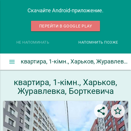
Скачайте Android-приложение.
ПЕРЕЙТИ В GOOGLE PLAY
НЕ НАПОМИНАТЬ
НАПОМНИТЬ ПОЗЖЕ
menu
квартира, 1-кімн., Харьков, Журавлевка, Борткевича
квартира, 1-кімн., Харьков,
Журавлевка, Борткевича
share
star_border