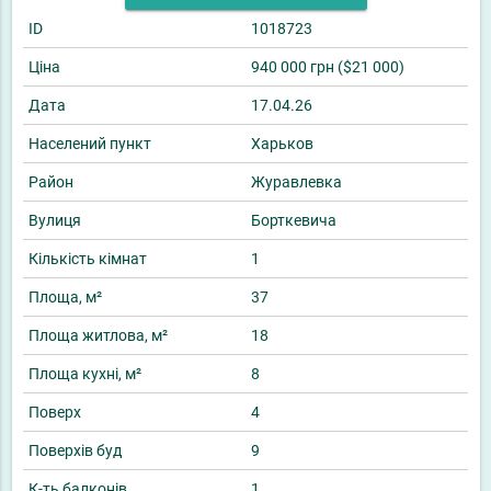
ID
1018723
Ціна
940 000 грн ($21 000)
Дата
17.04.26
Населений пункт
Харьков
Район
Журавлевка
Вулиця
Борткевича
Кількість кімнат
1
Площа, м²
37
Площа житлова, м²
18
Площа кухні, м²
8
Поверх
4
Поверхів буд
9
К-ть балконів
1