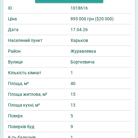
ID
1018616
Ціна
895 000 грн ($20 000)
Дата
17.04.26
Населений пункт
Харьков
Район
Журавлевка
Вулиця
Борткевича
Кількість кімнат
1
Площа, м²
40
Площа житлова, м²
15
Площа кухні, м²
13
Поверх
5
Поверхів буд
9
К-ть балконів
1