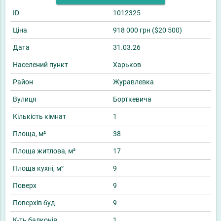
ID
1012325
Ціна
918 000 грн ($20 500)
Дата
31.03.26
Населений пункт
Харьков
Район
Журавлевка
Вулиця
Борткевича
Кількість кімнат
1
Площа, м²
38
Площа житлова, м²
17
Площа кухні, м²
9
Поверх
9
Поверхів буд
9
К-ть балконів
1