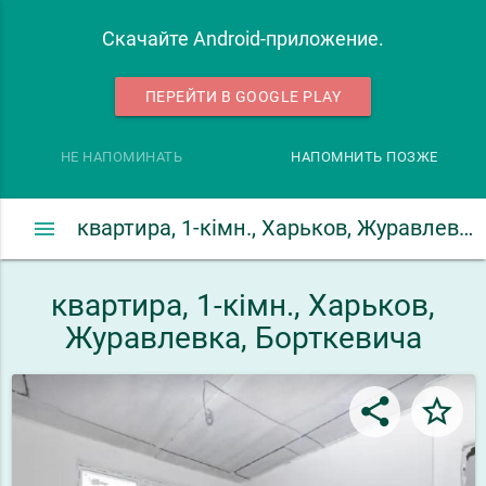
Скачайте Android-приложение.
ПЕРЕЙТИ В GOOGLE PLAY
НЕ НАПОМИНАТЬ
НАПОМНИТЬ ПОЗЖЕ
menu
квартира, 1-кімн., Харьков, Журавлевка, Борткевича
квартира, 1-кімн., Харьков,
Журавлевка, Борткевича
share
star_border