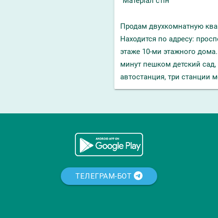
Матеріал стін
Продам двухкомнатную квар
Находится по адресу: прос
этаже 10-ми этажного дома.
минут пешком детский сад,
автостанция, три станции м
ТЕЛЕГРАМ-БОТ