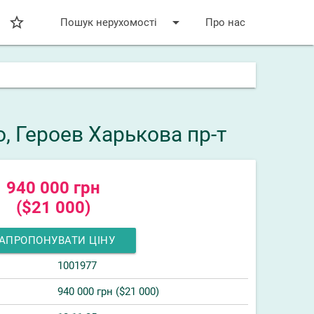
star_bordered
arrow_drop_down
Пошук нерухомості
Про нас
, Героев Харькова пр-т
940 000 грн
($21 000)
АПРОПОНУВАТИ ЦІНУ
1001977
940 000 грн ($21 000)