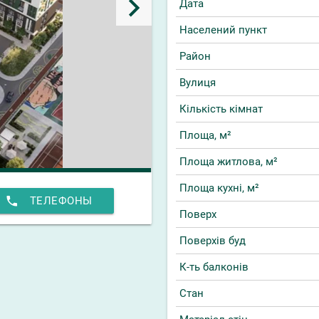
keyboard_arrow_right
Дата
Населений пункт
Район
Вулиця
Кількість кімнат
Площа, м²
Площа житлова, м²
Площа кухні, м²
phone
ТЕЛЕФОНЫ
Поверх
Поверхів буд
К-ть балконів
Стан