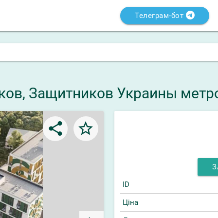
Телеграм-бот
рьков, Защитников Украины метро
share
star_border
З
ID
Ціна