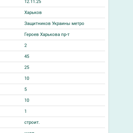
12.11.25
Харьков
Защитников Украины метро
Героев Харькова пр-т
2
45
25
10
5
10
1
строит.