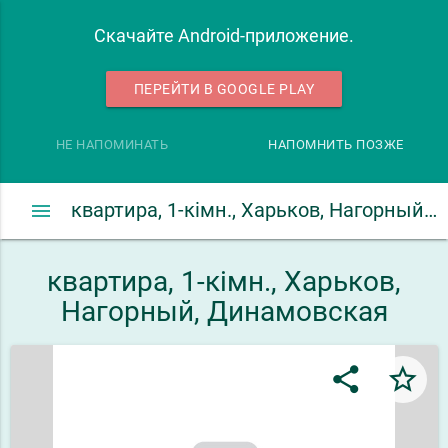
Скачайте Android-приложение.
ПЕРЕЙТИ В GOOGLE PLAY
НЕ НАПОМИНАТЬ
НАПОМНИТЬ ПОЗЖЕ
menu
квартира, 1-кімн., Харьков, Нагорный, Динамовская
квартира, 1-кімн., Харьков,
Нагорный, Динамовская
share
star_border