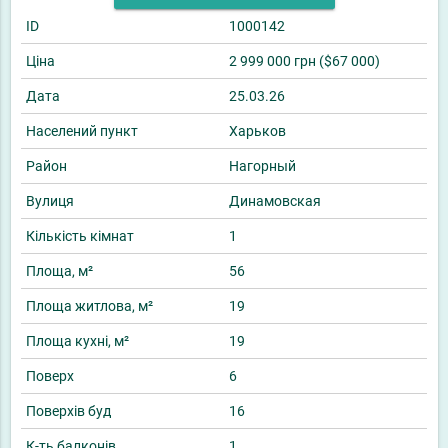
ID
1000142
Ціна
2 999 000 грн ($67 000)
Дата
25.03.26
Населений пункт
Харьков
Район
Нагорный
Вулиця
Динамовская
Кількість кімнат
1
Площа, м²
56
Площа житлова, м²
19
Площа кухні, м²
19
Поверх
6
Поверхів буд
16
К-ть балконів
1