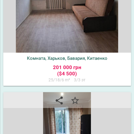
Комната, Харьков, Бавария, Китаенко
201 000 грн
($4 500)
25/18/6 m²
3/3 эт
share
star_border