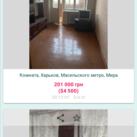
Комната, Харьков, Масельского метро, Мира
201 000 грн
($4 500)
20/13 m²
5/6 эт
share
star_border