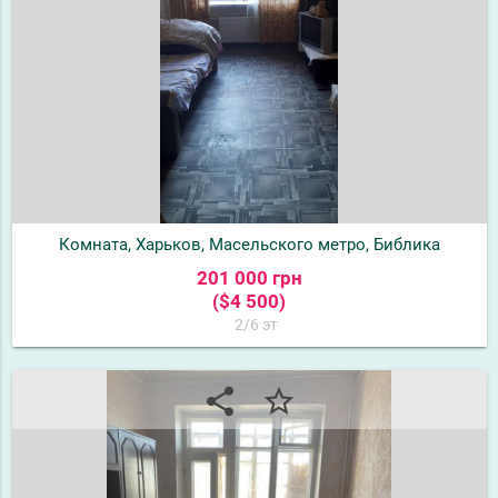
Комната, Харьков, Масельского метро, Библика
201 000 грн
($4 500)
2/6 эт
share
star_border