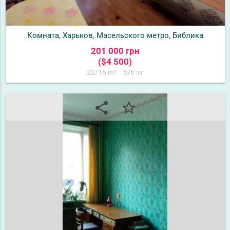
Комната, Харьков, Масельского метро, Библика
201 000 грн
($4 500)
22/16 m²
5/6 эт
share
star_border