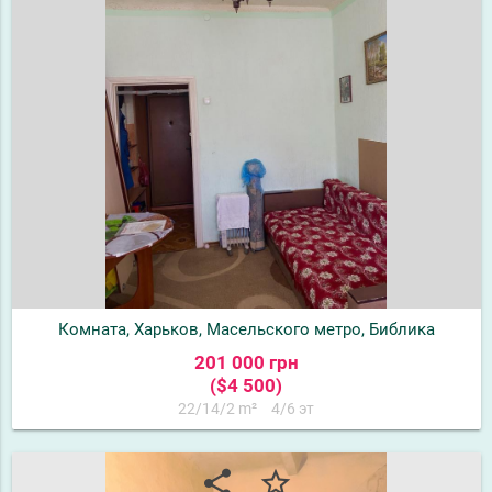
Комната, Харьков, Масельского метро, Библика
201 000 грн
($4 500)
22/14/2 m²
4/6 эт
share
star_border