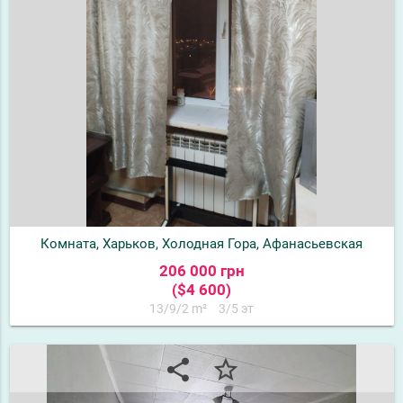
Комната, Харьков, Холодная Гора, Афанасьевская
206 000 грн
($4 600)
13/9/2 m²
3/5 эт
share
star_border