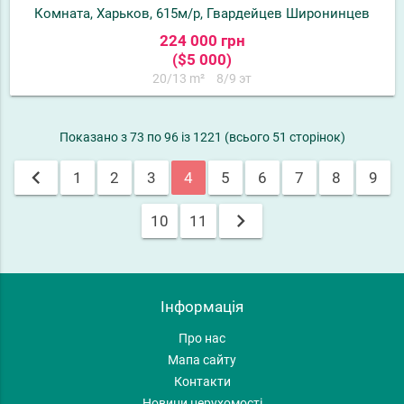
Комната, Харьков, 615м/р, Гвардейцев Широнинцев
224 000 грн
($5 000)
20/13 m²
8/9 эт
Показано з 73 по 96 із 1221 (всього 51 сторінок)
chevron_left
1
2
3
4
5
6
7
8
9
chevron_right
10
11
Інформація
Про нас
Мапа сайту
Контакти
Новини нерухомості