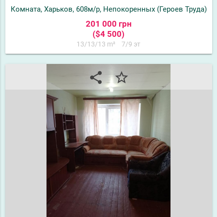
Комната, Харьков, 608м/р, Непокоренных (Героев Труда)
201 000 грн
($4 500)
13/13/13 m²
7/9 эт
share
star_border