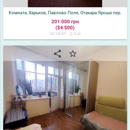
Комната, Харьков, Павлово Поле, Отакара Яроша пер.
201 000 грн
($4 500)
18/18 m²
2/5 эт
share
star_border