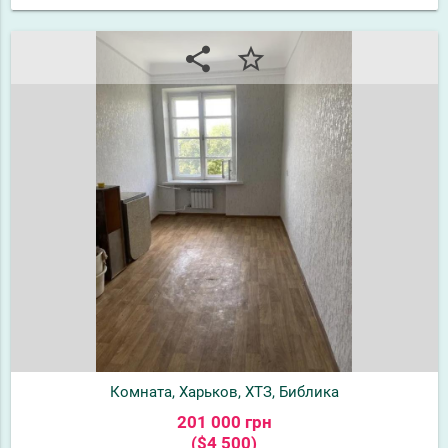
share
star_border
Комната, Харьков, ХТЗ, Библика
201 000 грн
($4 500)