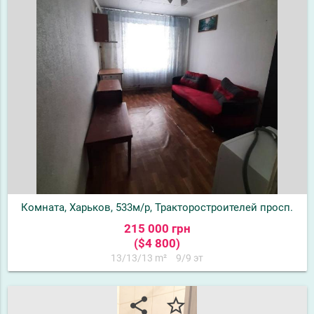
Комната, Харьков, 533м/р, Тракторостроителей просп.
215 000 грн
($4 800)
13/13/13 m²
9/9 эт
share
star_border