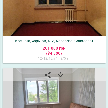
Комната, Харьков, ХТЗ, Косарева (Соколова)
201 000 грн
($4 500)
12/12/12 m²
2/5 эт
share
star_border