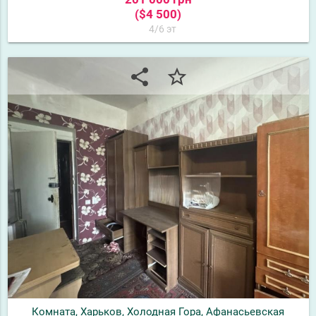
($4 500)
4/6 эт
share
star_border
Комната, Харьков, Холодная Гора, Афанасьевская