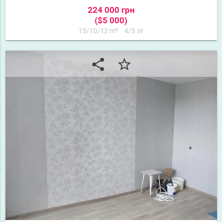
224 000 грн
($5 000)
15/10/12 m²
4/5 эт
share
star_border