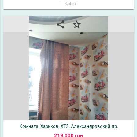
3/4 эт
share
star_border
Комната, Харьков, ХТЗ, Александровский пр.
219 000 грн