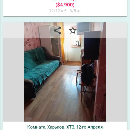
($4 900)
12/12 m²
3/5 эт
share
star_border
Комната, Харьков, ХТЗ, 12-го Апреля