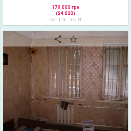
179 000 грн
($4 000)
16/11 m²
2/6 эт
share
star_border