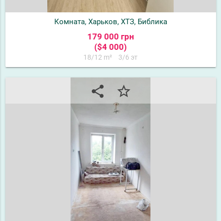
Комната, Харьков, ХТЗ, Библика
179 000 грн
($4 000)
18/12 m²
3/6 эт
share
star_border