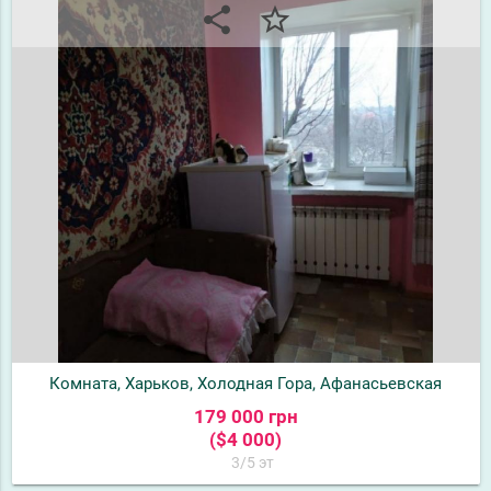
share
star_border
Комната, Харьков, Холодная Гора, Афанасьевская
179 000 грн
($4 000)
3/5 эт