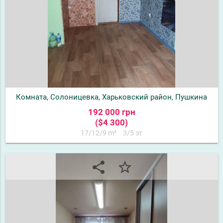
Комната, Солоницевка, Харьковский район, Пушкина
192 000 грн
($4 300)
17/12/9 m²
3/5 эт
share
star_border