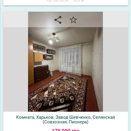
share
star_border
Комната, Харьков, Завод Шевченко, Селянская
(Совхозная, Пионера)
179 000 грн