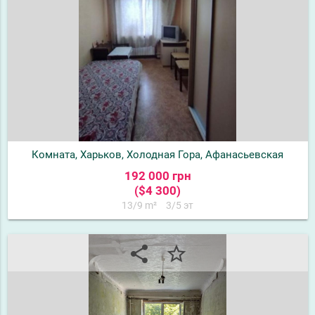
Комната, Харьков, Холодная Гора, Афанасьевская
192 000 грн
($4 300)
13/9 m²
3/5 эт
share
star_border