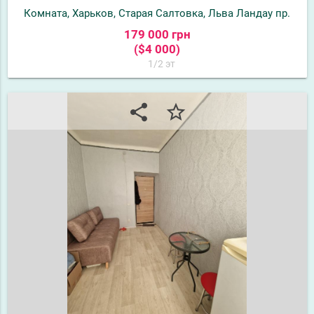
Комната, Харьков, Старая Салтовка, Льва Ландау пр.
179 000 грн
($4 000)
1/2 эт
share
star_border