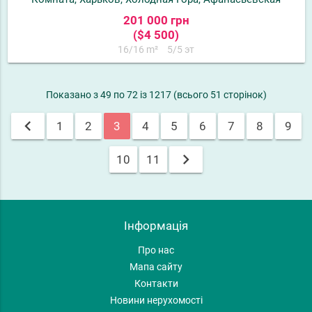
201 000 грн
($4 500)
16/16 m²
5/5 эт
Показано з 49 по 72 із 1217 (всього 51 сторінок)
chevron_left
1
2
3
4
5
6
7
8
9
chevron_right
10
11
Інформація
Про нас
Мапа сайту
Контакти
Новини нерухомості