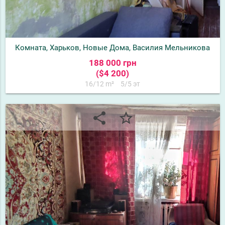
Комната, Харьков, Новые Дома, Василия Мельникова
188 000 грн
($4 200)
16/12 m²
5/5 эт
share
star_border