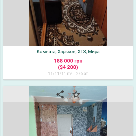
Комната, Харьков, ХТЗ, Мира
188 000 грн
($4 200)
11/11/11 m²
2/6 эт
share
star_border