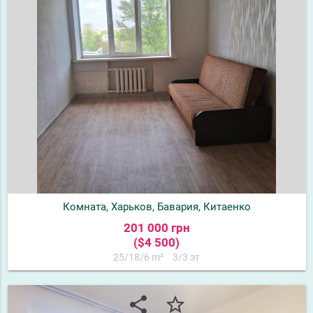
Комната, Харьков, Бавария, Китаенко
201 000 грн
($4 500)
25/18/6 m²
3/3 эт
share
star_border