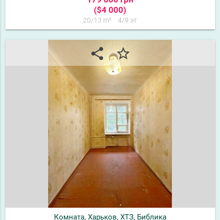
($4 000)
20/13 m²
4/9 эт
share
star_border
Комната, Харьков, ХТЗ, Библика