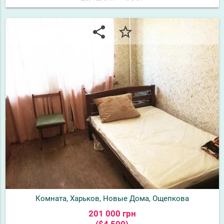
share
star_border
Комната, Харьков, Новые Дома, Ощепкова
201 000 грн
($4 500)