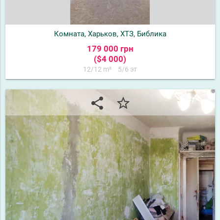
Комната, Харьков, ХТЗ, Библика
179 000 грн
($4 000)
12/12 m²
5/6 эт
share
star_border