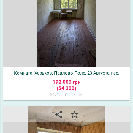
Комната, Харьков, Павлово Поле, 23 Августа пер.
192 000 грн
($4 300)
21/15 m²
5/5 эт
share
star_border