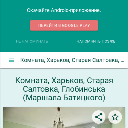
Скачайте Android-приложение.
ПЕРЕЙТИ В GOOGLE PLAY
НЕ НАПОМИНАТЬ
НАПОМНИТЬ ПОЗЖЕ
menu
Комната, Харьков, Старая Салтовка, Глобинська (Маршала Батицкого)
Комната, Харьков, Старая
Салтовка, Глобинська
(Маршала Батицкого)
share
star_border