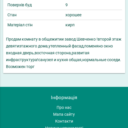
Поверхів буд
9
Стан
хорошее
Матеріал стін
кирп
Продам комнату в общежитии завод Шевченко !второй этаж
девятиэтажного дома,утепленный фасад,поменяно окно
входная дверь,восточная сторона,развитая
инфраструктура!санузел и кухня общая,нормальные соседи.
Возможен торг
Інформація
Про нас
Мапа сайту
Контакти