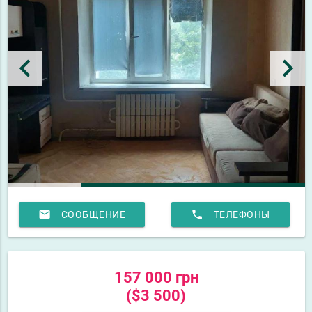
keyboard_arrow_left
keyboard_arrow_right
email
phone
СООБЩЕНИЕ
ТЕЛЕФОНЫ
157 000 грн
($3 500)