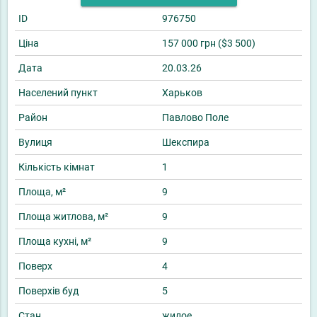
ID
976750
Ціна
157 000 грн ($3 500)
Дата
20.03.26
Населений пункт
Харьков
Район
Павлово Поле
Вулиця
Шекспира
Кількість кімнат
1
Площа, м²
9
Площа житлова, м²
9
Площа кухні, м²
9
Поверх
4
Поверхів буд
5
Стан
жилое