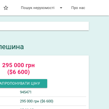
star_bordered
arrow_drop_down
Пошук нерухомості
Про нас
Алешина
295 000 грн
($6 600)
АПРОПОНУВАТИ ЦІНУ
945471
295 000 грн ($6 600)