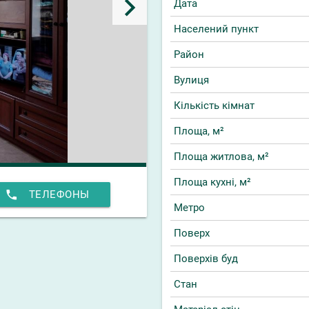
keyboard_arrow_right
Дата
Населений пункт
Район
Вулиця
Кількість кімнат
Площа, м²
Площа житлова, м²
Площа кухні, м²
phone
ТЕЛЕФОНЫ
Метро
Поверх
Поверхів буд
Стан