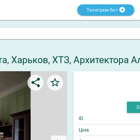
Телеграм-бот
а, Харьков, ХТЗ, Архитектора 
share
star_border
З
ID
Ціна