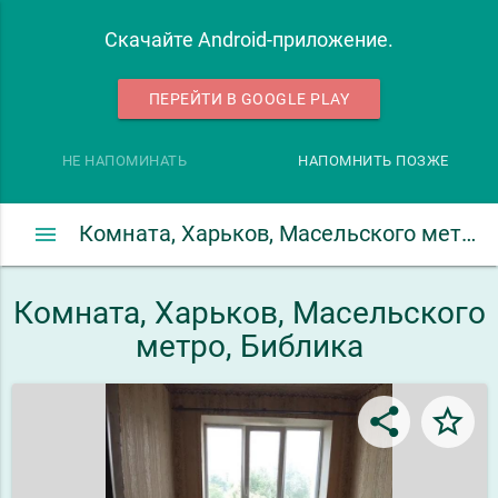
Скачайте Android-приложение.
ПЕРЕЙТИ В GOOGLE PLAY
НЕ НАПОМИНАТЬ
НАПОМНИТЬ ПОЗЖЕ
menu
Комната, Харьков, Масельского метро, Библика
Комната, Харьков, Масельского
метро, Библика
share
star_border