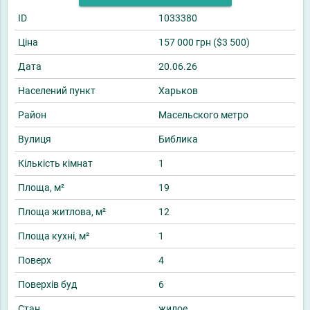
ID
1033380
Ціна
157 000 грн ($3 500)
Дата
20.06.26
Населений пункт
Харьков
Район
Масельского метро
Вулиця
Библика
Кількість кімнат
1
Площа, м²
19
Площа житлова, м²
12
Площа кухні, м²
1
Поверх
4
Поверхів буд
6
Стан
жилое