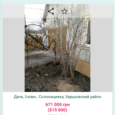
share
star_border
Дача, 3-кімн., Солоницевка, Харьковский район
671 000 грн
($15 000)