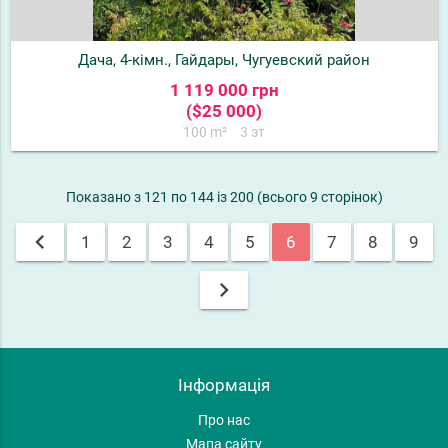
Дача, 4-кімн., Гайдары, Чугуевский район
1 119 000 грн
($25 000)
100 m²
3 эт
Показано з 121 по 144 із 200 (всього 9 сторінок)
chevron_left
1
2
3
4
5
6
7
8
9
chevron_right
Інформація
Про нас
Мапа сайту