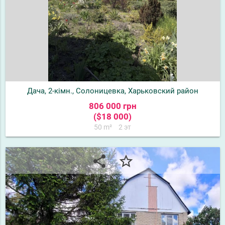
Дача, 2-кімн., Солоницевка, Харьковский район
806 000 грн
($18 000)
50 m²
2 эт
share
star_border