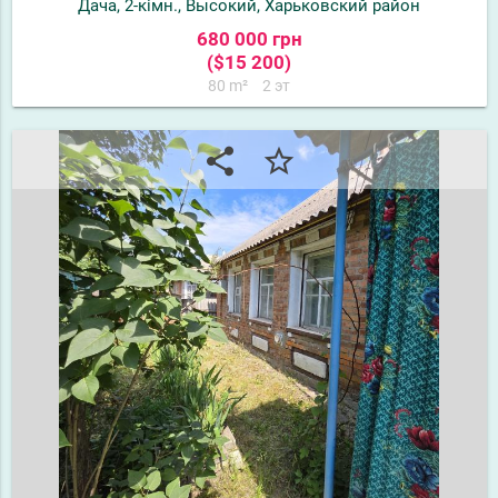
Дача, 2-кімн., Высокий, Харьковский район
680 000 грн
($15 200)
80 m²
2 эт
share
star_border