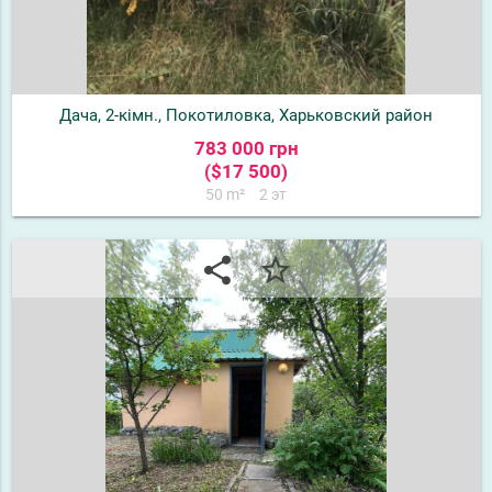
Дача, 2-кімн., Покотиловка, Харьковский район
783 000 грн
($17 500)
50 m²
2 эт
share
star_border