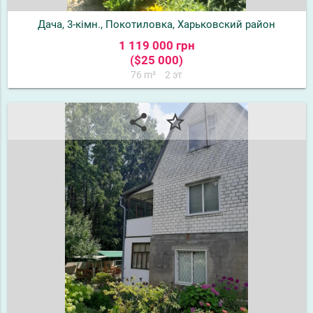
Дача, 3-кімн., Покотиловка, Харьковский район
1 119 000 грн
($25 000)
76 m²
2 эт
share
star_border