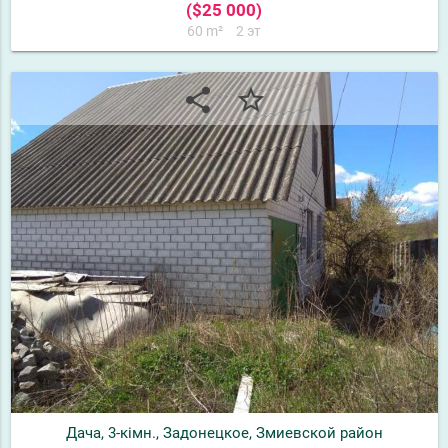
($25 000)
60 m²
2 эт
share
star_border
Дача, 3-кімн., Задонецкое, Змиевской район