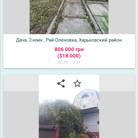
Дача, 2-кімн., Рай-Оленовка, Харьковский район
806 000 грн
($18 000)
40 m²
2 эт
share
star_border