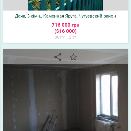
Дача, 3-кімн., Каменная Яруга, Чугуевский район
716 000 грн
($16 000)
80 m²
2 эт
share
star_border