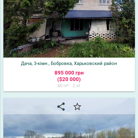
Дача, 3-кімн., Бобровка, Харьковский район
895 000 грн
($20 000)
80 m²
2 эт
share
star_border