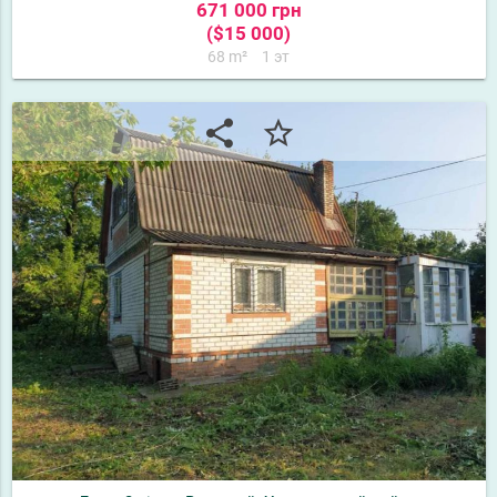
671 000 грн
($15 000)
68 m²
1 эт
share
star_border