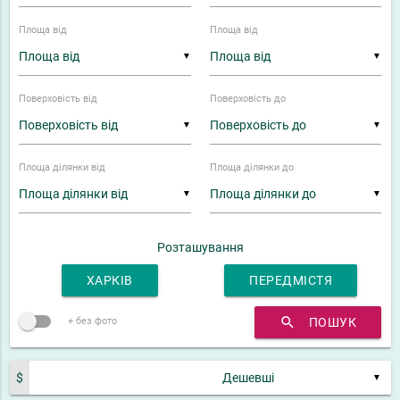
Площа від
Площа від
▼
▼
Поверховість від
Поверховість до
▼
▼
Площа ділянки від
Площа ділянки до
▼
▼
Розташування
ХАРКІВ
ПЕРЕДМІСТЯ
search
ПОШУК
+ без фото
$
▼