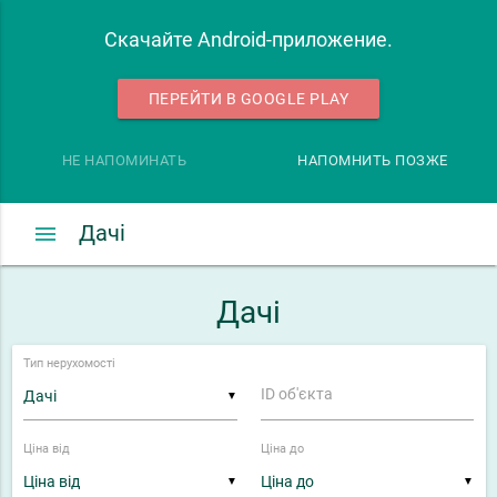
Скачайте Android-приложение.
ПЕРЕЙТИ В GOOGLE PLAY
НЕ НАПОМИНАТЬ
НАПОМНИТЬ ПОЗЖЕ
menu
Дачі
Дачі
Тип нерухомості
ID об'єкта
▼
Ціна від
Ціна до
▼
▼