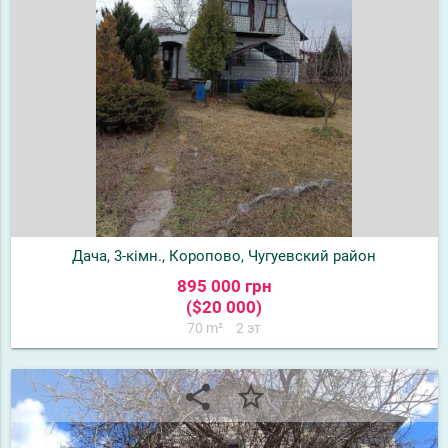
Дача, 3-кімн., Коропово, Чугуевский район
895 000 грн
($20 000)
70 m²
2 эт
share
star_border