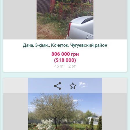
Дача, 3-кімн., Кочеток, Чугуевский район
806 000 грн
($18 000)
45 m²
2 эт
share
star_border