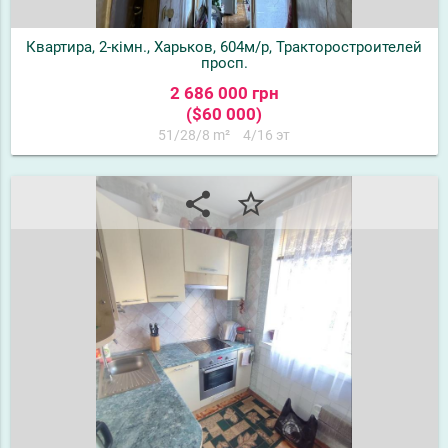
Квартира, 2-кімн., Харьков, 604м/р, Тракторостроителей
просп.
2 686 000 грн
($60 000)
51/28/8 m²
4/16 эт
share
star_border