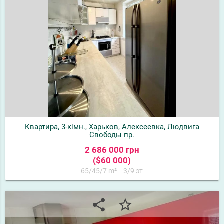
Квартира, 3-кімн., Харьков, Алексеевка, Людвига
Свободы пр.
2 686 000 грн
($60 000)
65/45/7 m²
3/9 эт
share
star_border