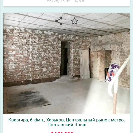
56/26/15 m²
4/6 эт
share
star_border
Квартира, 6-кімн., Харьков, Центральный рынок метро,
Полтавский Шлях