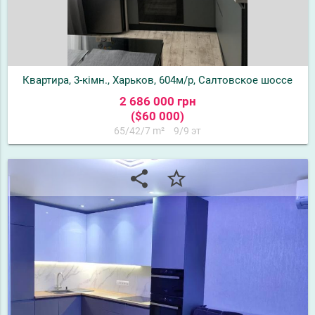
Квартира, 3-кімн., Харьков, 604м/р, Салтовское шоссе
2 686 000 грн
($60 000)
65/42/7 m²
9/9 эт
share
star_border