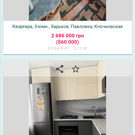
Квартира, 3-кімн., Харьков, Павловка, Клочковская
2 686 000 грн
($60 000)
65/44/8 m²
2/12 эт
share
star_border