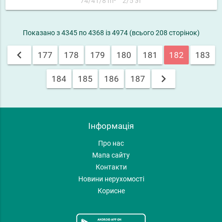
74/41/8 m²
2/5 эт
Показано з 4345 по 4368 із 4974 (всього 208 сторінок)
chevron_left
177
178
179
180
181
182
183
chevron_right
184
185
186
187
Інформація
Про нас
Мапа сайту
Контакти
Новини нерухомості
Корисне