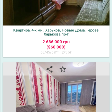
Квартира, 4-кімн., Харьков, Новые Дома, Героев
Харькова пр-т
2 686 000 грн
($60 000)
68/45/6 m²
2/5 эт
share
star_border