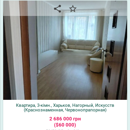
share
star_border
Квартира, 3-кімн., Харьков, Нагорный, Искусств
(Краснознаменная, Червонопрапорная)
2 686 000 грн
($60 000)