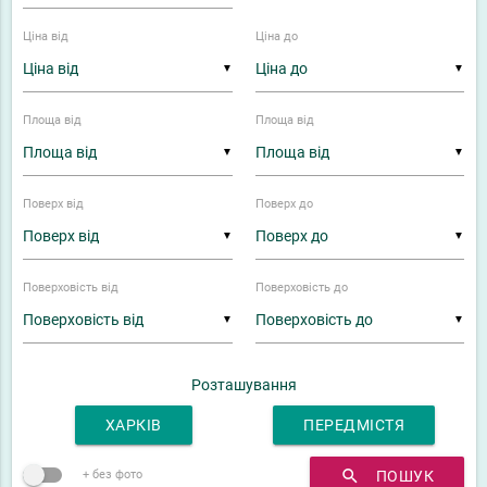
Ціна від
Ціна до
▼
▼
Площа від
Площа від
▼
▼
Поверх від
Поверх до
▼
▼
Поверховість від
Поверховість до
▼
▼
Розташування
ХАРКІВ
ПЕРЕДМІСТЯ
search
ПОШУК
+ без фото