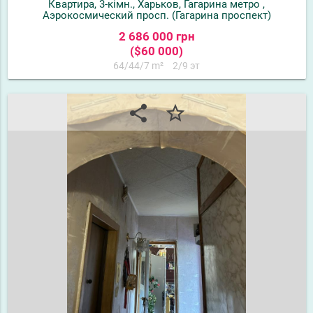
Квартира, 3-кімн., Харьков, Гагарина метро ,
Аэрокосмический просп. (Гагарина проспект)
2 686 000 грн
($60 000)
64/44/7 m²
2/9 эт
share
star_border