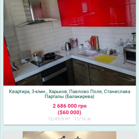
Квартира, 3-кімн., Харьков, Павлово Поле, Станислава
Парталы (Балакирева)
2 686 000 грн
($60 000)
72/45/9 m²
11/16 эт