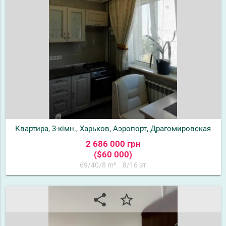
Квартира, 3-кімн., Харьков, Аэропорт, Драгомировская
2 686 000 грн
($60 000)
69/40/8 m²
8/16 эт
share
star_border