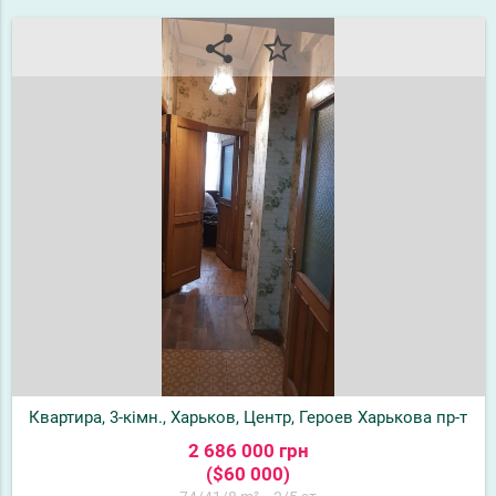
share
star_border
Квартира, 3-кімн., Харьков, Центр, Героев Харькова пр-т
2 686 000 грн
($60 000)