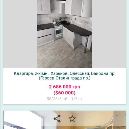
Квартира, 2-кімн., Харьков, Одесская, Байрона пр.
(Героев Сталинграда пр.)
2 686 000 грн
($60 000)
58/28/8 m²
1/5 эт
share
star_border