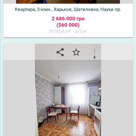
Квартира, 3-кімн., Харьков, Шатиловка, Науки пр.
2 686 000 грн
($60 000)
57/42/6 m²
2/5 эт
share
star_border