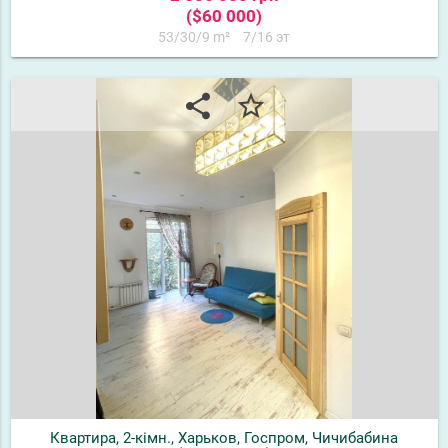
($60 000)
53/30/9 m²
7/16 эт
share
star_border
Квартира, 2-кімн., Харьков, Госпром, Чичибабина