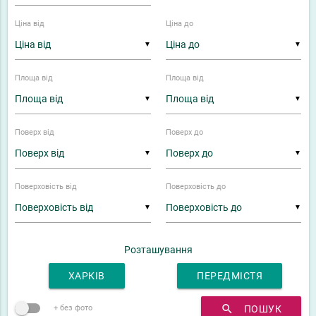
Ціна від
Ціна до
▼
▼
Площа від
Площа від
▼
▼
Поверх від
Поверх до
▼
▼
Поверховість від
Поверховість до
▼
▼
Розташування
ХАРКІВ
ПЕРЕДМІСТЯ
search
ПОШУК
+ без фото