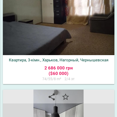
Квартира, 3-кімн., Харьков, Нагорный, Чернышевская
2 686 000 грн
($60 000)
74/55/8 m²
2/4 эт
share
star_border