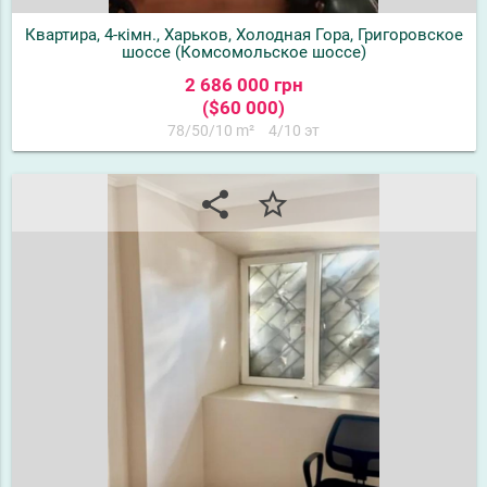
Квартира, 4-кімн., Харьков, Холодная Гора, Григоровское
шоссе (Комсомольское шоссе)
2 686 000 грн
($60 000)
78/50/10 m²
4/10 эт
share
star_border