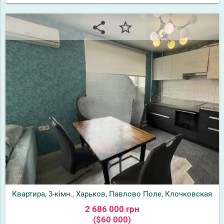
share
star_border
Квартира, 3-кімн., Харьков, Павлово Поле, Клочковская
2 686 000 грн
($60 000)