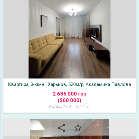
Квартира, 3-кімн., Харьков, 520м/р, Академика Павлова
2 686 000 грн
($60 000)
64/44/7 m²
8/12 эт
share
star_border