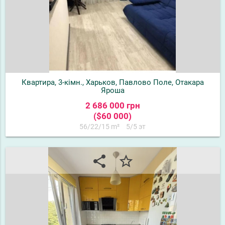
Квартира, 3-кімн., Харьков, Павлово Поле, Отакара
Яроша
2 686 000 грн
($60 000)
56/22/15 m²
5/5 эт
share
star_border