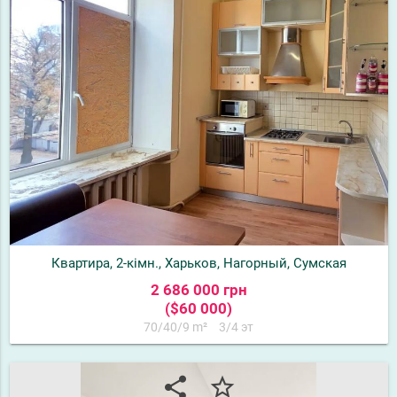
Квартира, 2-кімн., Харьков, Нагорный, Сумская
2 686 000 грн
($60 000)
70/40/9 m²
3/4 эт
share
star_border