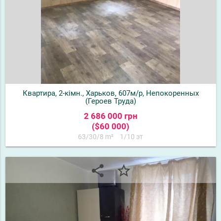
Квартира, 2-кімн., Харьков, 607м/р, Непокоренных
(Героев Труда)
2 686 000 грн
($60 000)
63/30/8 m²
1/10 эт
share
star_border