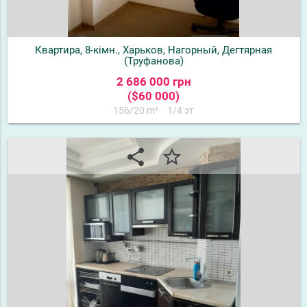
Квартира, 8-кімн., Харьков, Нагорный, Дегтярная
(Труфанова)
2 686 000 грн
($60 000)
156/20 m²
1/4 эт
share
star_border