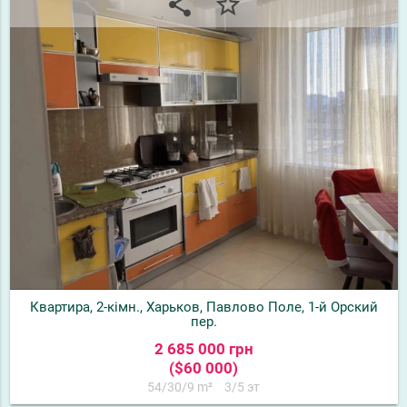
share
star_border
Квартира, 2-кімн., Харьков, Павлово Поле, 1-й Орский
пер.
2 685 000 грн
($60 000)
54/30/9 m²
3/5 эт