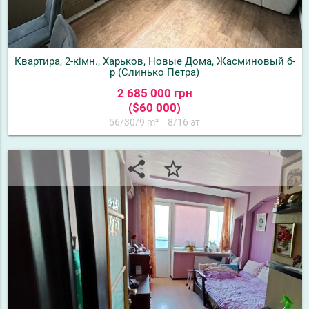
Квартира, 2-кімн., Харьков, Новые Дома, Жасминовый б-
р (Слинько Петра)
2 685 000 грн
($60 000)
56/30/9 m²
8/16 эт
share
star_border