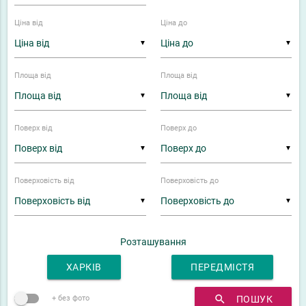
Ціна від
Ціна до
▼
▼
Площа від
Площа від
▼
▼
Поверх від
Поверх до
▼
▼
Поверховість від
Поверховість до
▼
▼
Розташування
ХАРКІВ
ПЕРЕДМІСТЯ
search
ПОШУК
+ без фото