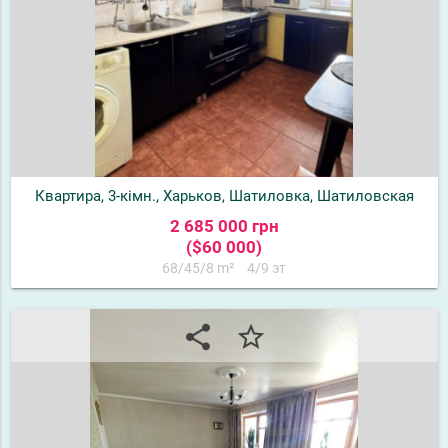
Квартира, 3-кімн., Харьков, Шатиловка, Шатиловская
2 685 000 грн
($60 000)
68/45/8 m²
4/9 эт
share
star_border