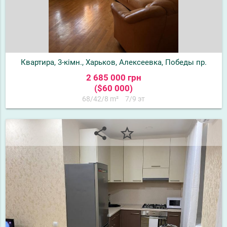
Квартира, 3-кімн., Харьков, Алексеевка, Победы пр.
2 685 000 грн
($60 000)
68/42/8 m²
7/9 эт
share
star_border