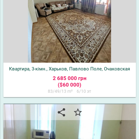
Квартира, 3-кімн., Харьков, Павлово Поле, Очаковская
2 685 000 грн
($60 000)
83/49/13 m²
6/10 эт
share
star_border