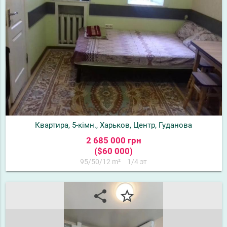
Квартира, 5-кімн., Харьков, Центр, Гуданова
2 685 000 грн
($60 000)
95/50/12 m²
1/4 эт
share
star_border