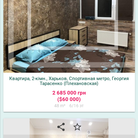
Квартира, 2-кімн., Харьков, Спортивная метро, Георгия
Тарасенко (Плехановская)
2 685 000 грн
($60 000)
48 m²
6/16 эт
share
star_border