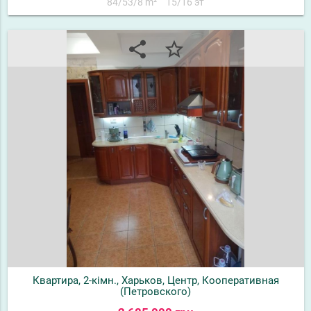
84/53/8 m²
15/16 эт
share
star_border
Квартира, 2-кімн., Харьков, Центр, Кооперативная
(Петровского)