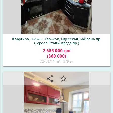
Квартира, 3-кімн., Харьков, Одесская, Байрона пр.
(Героев Сталинграда пр.)
2 685 000 грн
($60 000)
72/53/11 m²
9/9 эт
share
star_border