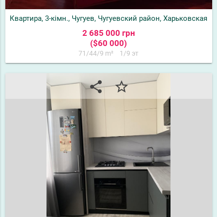
Квартира, 3-кімн., Чугуев, Чугуевский район, Харьковская
2 685 000 грн
($60 000)
71/44/9 m²
1/9 эт
share
star_border