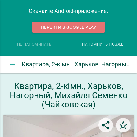
Скачайте Android-приложение.
ПЕРЕЙТИ В GOOGLE PLAY
НЕ НАПОМИНАТЬ
НАПОМНИТЬ ПОЗЖЕ
menu
Квартира, 2-кімн., Харьков, Нагорный, Михайля Семенко (Чайковская)
Квартира, 2-кімн., Харьков,
Нагорный, Михайля Семенко
(Чайковская)
share
star_border