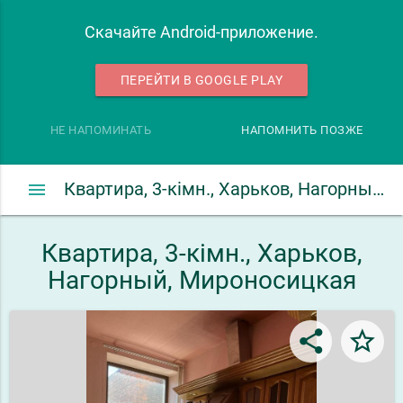
Скачайте Android-приложение.
ПЕРЕЙТИ В GOOGLE PLAY
НЕ НАПОМИНАТЬ
НАПОМНИТЬ ПОЗЖЕ
menu
Квартира, 3-кімн., Харьков, Нагорный, Мироносицкая
Квартира, 3-кімн., Харьков,
Нагорный, Мироносицкая
share
star_border