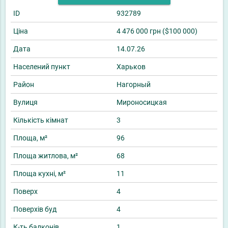
ID
932789
Ціна
4 476 000 грн ($100 000)
Дата
14.07.26
Населений пункт
Харьков
Район
Нагорный
Вулиця
Мироносицкая
Кількість кімнат
3
Площа, м²
96
Площа житлова, м²
68
Площа кухні, м²
11
Поверх
4
Поверхів буд
4
К-ть балконів
1