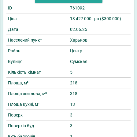
ID
761092
Ціна
13 427 000 грн ($300 000)
Дата
02.06.25
Населений пункт
Харьков
Район
Центр
Вулиця
Сумская
Кількість кімнат
5
Площа, м²
218
Площа житлова, м²
318
Площа кухні, м²
13
Поверх
3
Поверхів буд
3
К-ть балконів
1