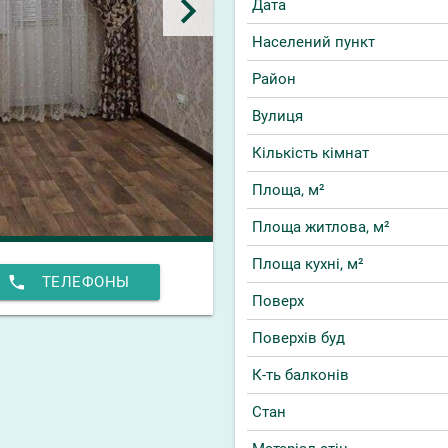
keyboard_arrow_right
Дата
Населений пункт
Район
Вулиця
Кількість кімнат
Площа, м²
Площа житлова, м²
Площа кухні, м²
phone
ТЕЛЕФОНЫ
Поверх
Поверхів буд
К-ть балконів
Стан