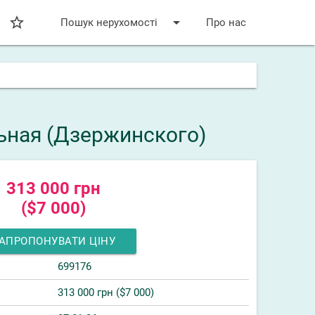
star_bordered
arrow_drop_down
Пошук нерухомості
Про нас
льная (Дзержинского)
313 000 грн
($7 000)
АПРОПОНУВАТИ ЦІНУ
699176
313 000 грн ($7 000)