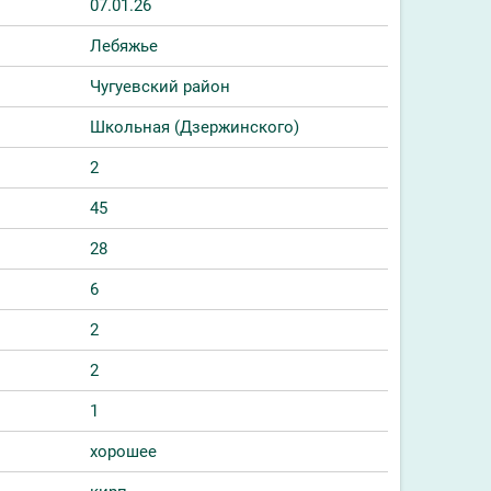
07.01.26
Лебяжье
Чугуевский район
Школьная (Дзержинского)
2
45
28
6
2
2
1
хорошее