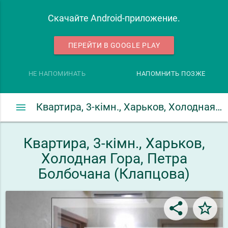
Скачайте Android-приложение.
ПЕРЕЙТИ В GOOGLE PLAY
НЕ НАПОМИНАТЬ
НАПОМНИТЬ ПОЗЖЕ
menu
Квартира, 3-кімн., Харьков, Холодная Гора, Петра Болбочана (Клапцова)
Квартира, 3-кімн., Харьков,
Холодная Гора, Петра
Болбочана (Клапцова)
share
star_border