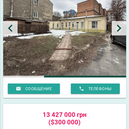
keyboard_arrow_left
keyboard_arrow_right
email
phone
СООБЩЕНИЕ
ТЕЛЕФОНЫ
13 427 000 грн
($300 000)