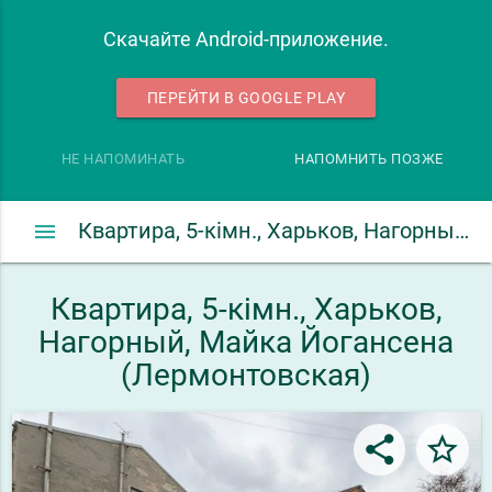
Скачайте Android-приложение.
ПЕРЕЙТИ В GOOGLE PLAY
НЕ НАПОМИНАТЬ
НАПОМНИТЬ ПОЗЖЕ
menu
Квартира, 5-кімн., Харьков, Нагорный, Майка Йогансена (Лермонтовская)
Квартира, 5-кімн., Харьков,
Нагорный, Майка Йогансена
(Лермонтовская)
share
star_border