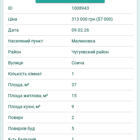
ID
1008943
Ціна
313 000 грн ($7 000)
Дата
09.02.26
Населений пункт
Малиновка
Район
Чугуевский район
Вулиця
Соича
Кількість кімнат
1
Площа, м²
37
Площа житлова, м²
15
Площа кухні, м²
9
Поверх
2
Поверхів буд
5
К-ть балконів
1