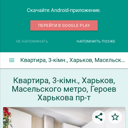
Скачайте Android-приложение.
ПЕРЕЙТИ В GOOGLE PLAY
НЕ НАПОМИНАТЬ
НАПОМНИТЬ ПОЗЖЕ
menu
Квартира, 3-кімн., Харьков, Масельского метро, Героев Харькова пр-т
Квартира, 3-кімн., Харьков,
Масельского метро, Героев
Харькова пр-т
share
star_border