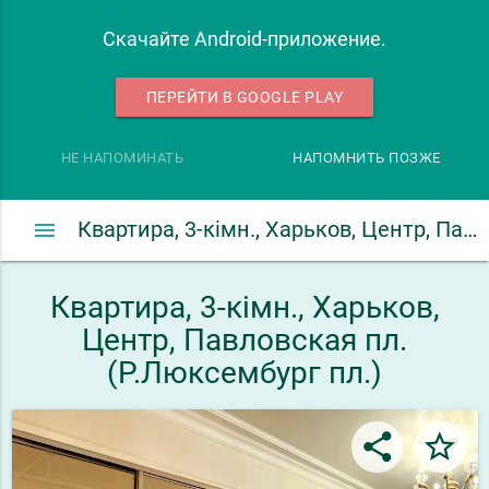
Скачайте Android-приложение.
ПЕРЕЙТИ В GOOGLE PLAY
НЕ НАПОМИНАТЬ
НАПОМНИТЬ ПОЗЖЕ
menu
Квартира, 3-кімн., Харьков, Центр, Павловская пл. (Р.Люксембург пл.)
Квартира, 3-кімн., Харьков,
Центр, Павловская пл.
(Р.Люксембург пл.)
share
star_border